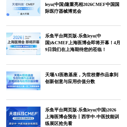
leyu(中国)隆重亮相2026CMEF中国国
际医疗器械博览会
乐鱼平台网页版-乐鱼leyu(中
国)&CMEF上海医博会即将开幕！4月
9日我们在上海期待您的莅临！
天堰AI医教基座，为世校赛作品拿到
创新创意与应用价值分数
乐鱼平台网页版-乐鱼leyu(中国)2026
上海医博会预告丨西学中-中医技能训
练展区抢先看