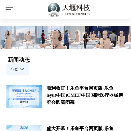
乐鱼平台网页版
新闻动态
年份
顺利收官！乐鱼平台网页版-乐鱼
leyu(中国)CMEF中国国际医疗器械博
览会圆满闭幕
盛大开幕！乐鱼平台网页版-乐鱼